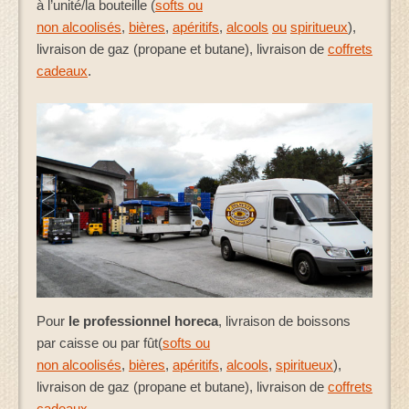
à l’unité/la bouteille (
softs ou
non alcoolisés
,
bières
,
apéritifs
,
alcools
ou
spiritueux
),
livraison de gaz (propane et butane), livraison de
coffrets
cadeaux
.
Pour
le professionnel horeca
, livraison de boissons
par caisse ou par fût(
softs ou
non alcoolisés
,
bières
,
apéritifs
,
alcools
,
spiritueux
),
livraison de gaz (propane et butane), livraison de
coffrets