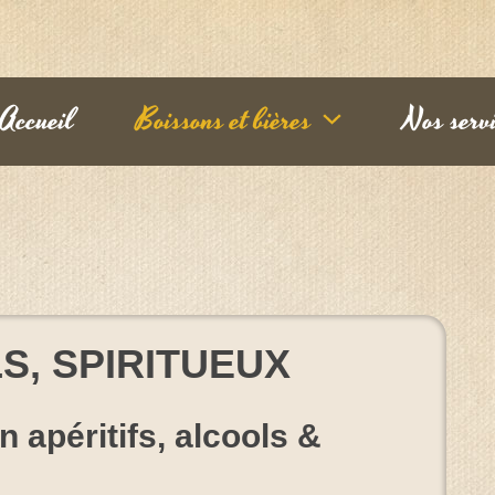
Accueil
Boissons et bières
Nos serv
S, SPIRITUEUX
n apéritifs, alcools &